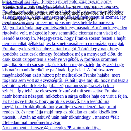
A vásárlás menete
|
Adatkezelési és cookie tájékoztató
Click to show error
Error:
Error validating access token: The session has been
invalidated because the user changed their password or Facebook
has changed the session for security reasons.
Type:
OAuthException
No comment... Persze @scheepjes 🧡 #hímzőtoll #ya