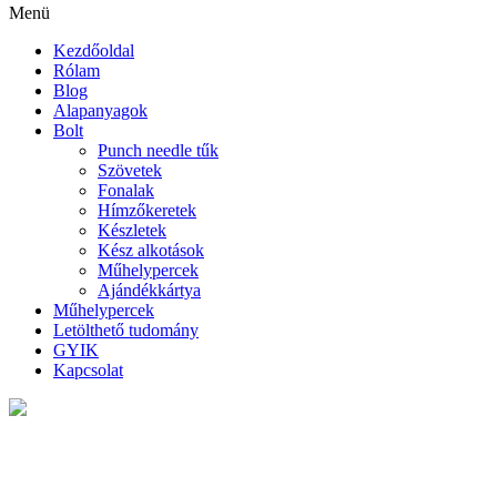
Menü
Kezdőoldal
Rólam
Blog
Alapanyagok
Bolt
Punch needle tűk
Szövetek
Fonalak
Hímzőkeretek
Készletek
Kész alkotások
Műhelypercek
Ajándékkártya
Műhelypercek
Letölthető tudomány
GYIK
Kapcsolat