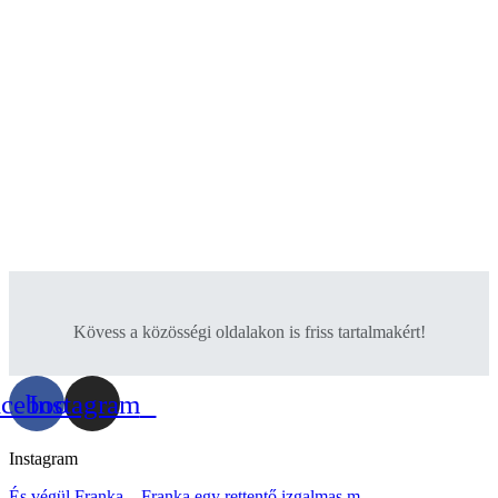
Kövess a közösségi oldalakon is friss tartalmakért!
acebook
Instagram
Instagram
És végül Franka... Franka egy rettentő izgalmas m