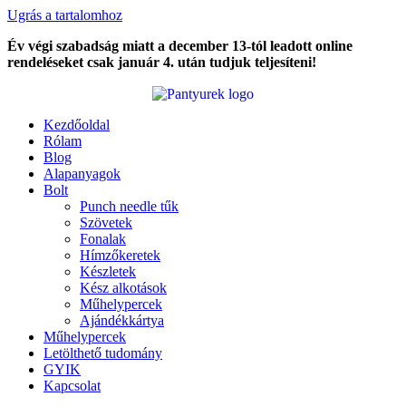
Ugrás a tartalomhoz
Év végi szabadság miatt a december 13-tól leadott online
rendeléseket csak január 4. után tudjuk teljesíteni!
Kezdőoldal
Rólam
Blog
Alapanyagok
Bolt
Punch needle tűk
Szövetek
Fonalak
Hímzőkeretek
Készletek
Kész alkotások
Műhelypercek
Ajándékkártya
Műhelypercek
Letölthető tudomány
GYIK
Kapcsolat