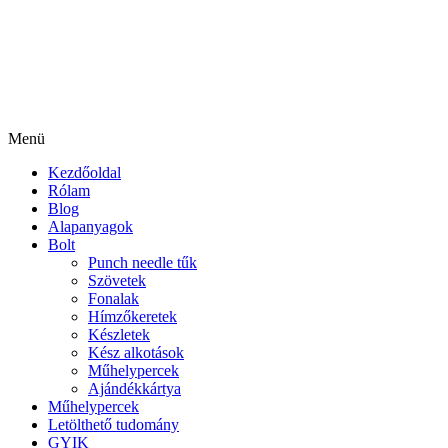
Menü
Kezdőoldal
Rólam
Blog
Alapanyagok
Bolt
Punch needle tűk
Szövetek
Fonalak
Hímzőkeretek
Készletek
Kész alkotások
Műhelypercek
Ajándékkártya
Műhelypercek
Letölthető tudomány
GYIK