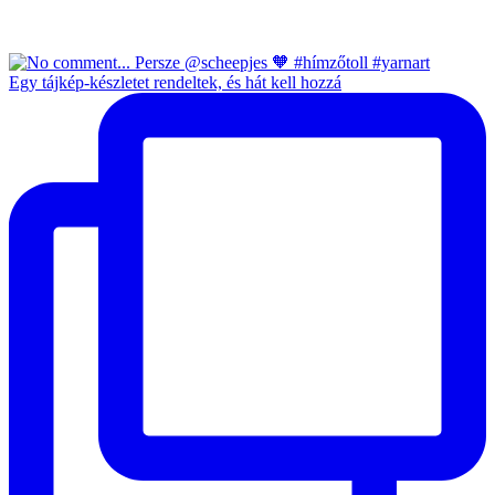
Egy tájkép-készletet rendeltek, és hát kell hozzá