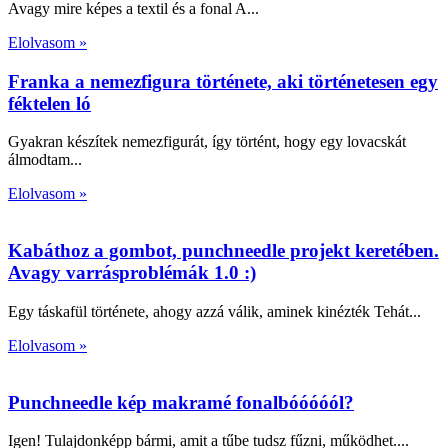
Avagy mire képes a textil és a fonal A
Elolvasom »
Franka a nemezfigura története, aki történetesen egy
féktelen ló
Gyakran készítek nemezfigurát, így történt, hogy egy lovacskát
álmodtam
Elolvasom »
Kabáthoz a gombot, punchneedle projekt keretében.
Avagy varrásproblémák 1.0 :)
Egy táskafül története, ahogy azzá válik, aminek kinézték Tehát
Elolvasom »
Punchneedle kép makramé fonalbóóóóól?
Igen! Tulajdonképp bármi, amit a tűbe tudsz fűzni, működhet.