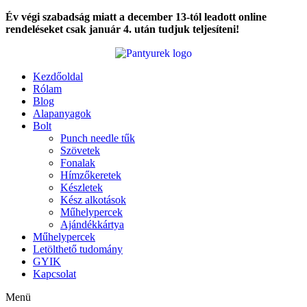
Ugrás
Év végi szabadság miatt a december 13-tól leadott online
a
rendeléseket csak január 4. után tudjuk teljesíteni!
tartalomhoz
Kezdőoldal
Rólam
Blog
Alapanyagok
Bolt
Punch needle tűk
Szövetek
Fonalak
Hímzőkeretek
Készletek
Kész alkotások
Műhelypercek
Ajándékkártya
Műhelypercek
Letölthető tudomány
GYIK
Kapcsolat
Menü