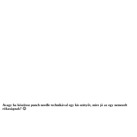
Avagy ha készítesz punch needle technikával egy kis szütyőt, mire jó az egy nemezelt
rókaságnak? 🙂