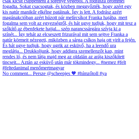
No comment... Persze @scheepjes 🧡 #hímzőtoll #ya