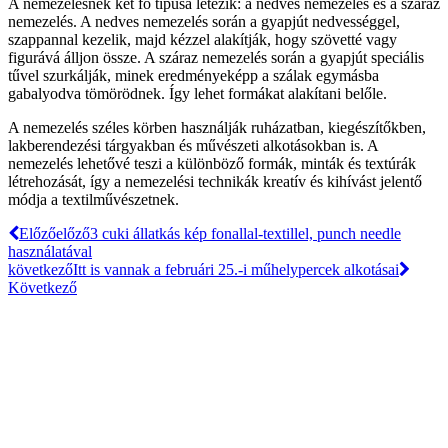
A nemezelésnek két fő típusa létezik: a nedves nemezelés és a száraz
nemezelés. A nedves nemezelés során a gyapjút nedvességgel,
szappannal kezelik, majd kézzel alakítják, hogy szövetté vagy
figurává álljon össze. A száraz nemezelés során a gyapjút speciális
tűvel szurkálják, minek eredményeképp a szálak egymásba
gabalyodva tömörödnek. Így lehet formákat alakítani belőle.
A nemezelés széles körben használják ruházatban, kiegészítőkben,
lakberendezési tárgyakban és művészeti alkotásokban is. A
nemezelés lehetővé teszi a különböző formák, minták és textúrák
létrehozását, így a nemezelési technikák kreatív és kihívást jelentő
módja a textilművészetnek.
Előző
előző
3 cuki állatkás kép fonallal-textillel, punch needle
használatával
következő
Itt is vannak a februári 25.-i műhelypercek alkotásai
Következő