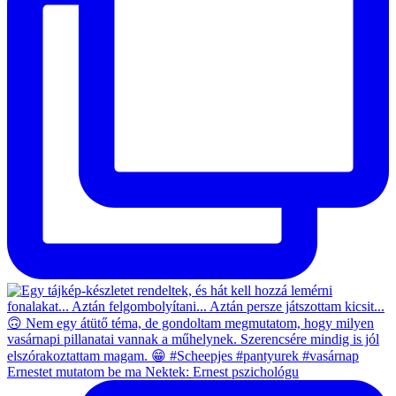
Ernestet mutatom be ma Nektek: Ernest pszichológu