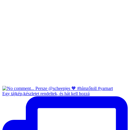
Egy tájkép-készletet rendeltek, és hát kell hozzá