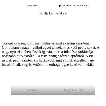
nesze-szer
punchneedle neszeszer
hátulja kis nyulakkal
Történt egyszer, hogy kis nyulas valamit akartam készíteni.
Gondoltam a nagy nyúlból egyet tennék, kicsikből pedig sokat. A
nagy nyuszi élőben látszik igazán, mert a fülei és a farkincája
hosszabb hurkokból áll, a teste pedig egészen aprókból. A kis
nyulak pedig szintén kis hurkokból, míg a fülük egyetlen nagy
hurokból áll, vagyis kettőből, merthogy ugye kettő van nekik.
kukucs
hogyan záródik