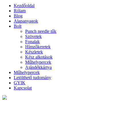
Kezdőoldal
Rólam
Blog
Alapanyagok
Bolt
Punch needle tűk
Szövetek
Fonalak
Hímzőkeretek
Készletek
Kész alkotások
Műhelypercek
Ajándékkártya
Műhelypercek
Letölthető tudomány
GYIK
Kapcsolat