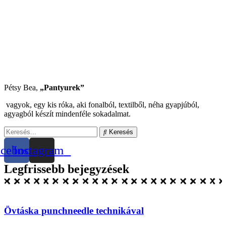
Pétsy Bea,
„Pantyurek”
vagyok, egy kis róka, aki fonalból, textilből, néha gyapjúból,
agyagból készít mindenféle sokadalmat.
Keresés
acebook
Instagram
Legfrissebb bejegyzések
Övtáska punchneedle technikával