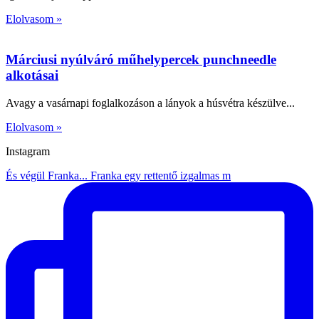
Elolvasom »
Márciusi nyúlváró műhelypercek punchneedle
alkotásai
Avagy a vasárnapi foglalkozáson a lányok a húsvétra készülve
Elolvasom »
Instagram
És végül Franka... Franka egy rettentő izgalmas m