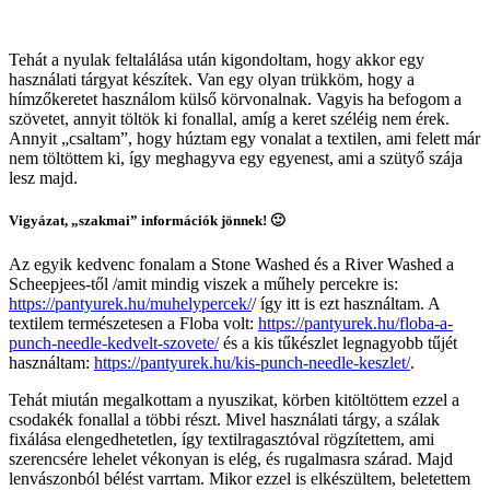
Tehát a nyulak feltalálása után kigondoltam, hogy akkor egy
használati tárgyat készítek. Van egy olyan trükköm, hogy a
hímzőkeretet használom külső körvonalnak. Vagyis ha befogom a
szövetet, annyit töltök ki fonallal, amíg a keret széléig nem érek.
Annyit „csaltam”, hogy húztam egy vonalat a textilen, ami felett már
nem töltöttem ki, így meghagyva egy egyenest, ami a szütyő szája
lesz majd.
Vigyázat, „szakmai” információk jönnek! 🙂
Az egyik kedvenc fonalam a Stone Washed és a River Washed a
Scheepjees-től /amit mindig viszek a műhely percekre is:
https://pantyurek.hu/muhelypercek/
/ így itt is ezt használtam. A
textilem természetesen a Floba volt:
https://pantyurek.hu/floba-a-
punch-needle-kedvelt-szovete/
és a kis tűkészlet legnagyobb tűjét
használtam:
https://pantyurek.hu/kis-punch-needle-keszlet/
.
Tehát miután megalkottam a nyuszikat, körben kitöltöttem ezzel a
csodakék fonallal a többi részt. Mivel használati tárgy, a szálak
fixálása elengedhetetlen, így textilragasztóval rögzítettem, ami
szerencsére lehelet vékonyan is elég, és rugalmasra szárad. Majd
lenvászonból bélést varrtam. Mikor ezzel is elkészültem, beletettem