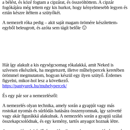
a bélést, és közé fogtam a cipzárat, és összeöltöttem. A cipzár
fogókájára még tettem egy kis hurkot, hogy kényelmesebb legyen és
eztán készre ítéltem a szütyőkét.
A nemezelt róka pedig – akit saját magam örömére készítettem-
egyből beleugrott, és azóta sem tágít belőle 🙂
Hát így alakult a kis egységcsomag rókalakká, amit Neked is
szívesen elkészítek, ha megtetszett, illetve műhelypercek keretében
örömmel megmutatom, hogyan készül egy ilyen szütyő. Érdemes
figyelni, mikor-hol lesz a következő.
https://pantyurek.hu/muhelypercek/
És egy pár sor a nemezelésről:
A nemezelés olyan technika, amely során a gyapjút vagy más
rostokat nyomás és súrlódás hatására összenyomnak, így szövetté
vagy akár figurákká alakulnak. A nemezelés során a gyapjú szálai
összekapcsolódnak, és egy kemény, tartós anyagot hoznak létre.