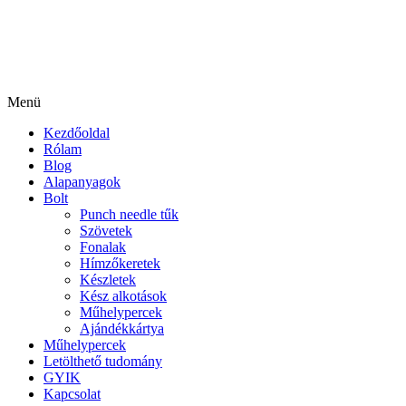
Menü
Kezdőoldal
Rólam
Blog
Alapanyagok
Bolt
Punch needle tűk
Szövetek
Fonalak
Hímzőkeretek
Készletek
Kész alkotások
Műhelypercek
Ajándékkártya
Műhelypercek
Letölthető tudomány
GYIK
Kapcsolat