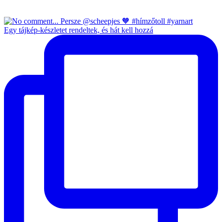
Egy tájkép-készletet rendeltek, és hát kell hozzá