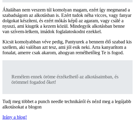
Általában nem veszem túl komolyan magam, ezért így megmarad a
szabadságom az alkotásban is. Ezért tudok néha vicces, vagy fanyar
dolgokat készíteni, és ezért mókás képű az agaram, vagy csálé a
nyuszi, ami kiugrik a kezem közül. Mindegyik alkotásban benne
van szívem-lelkem, imádok foglalatoskodni ezekkel.
Kicsit komolyabban véve pedig, Pantyurek a bennem élő szabad kis
szellem, aki valóban azt tesz, ami jól esik neki. Arra kanyarítom a
fonalat, amerre csak akarom, ahogyan remélhetőleg Te is fogod.
Remélem ennek öröme érzékelhető az alkotásaimban, és
örömmel fogadod őket!
Tudj meg többet a punch needle technikáról és nézd meg a legújabb
alkotásokat a blogon
Irány a blog!