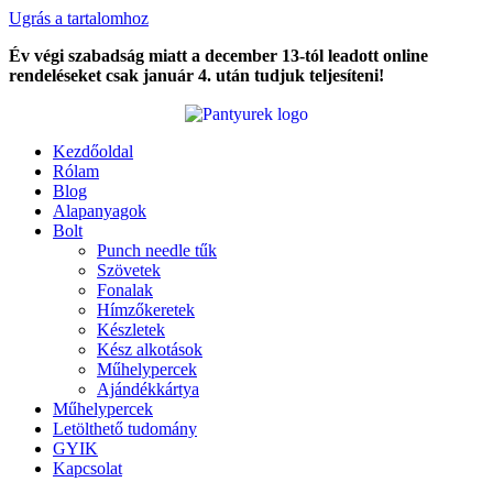
Ugrás a tartalomhoz
Év végi szabadság miatt a december 13-tól leadott online
rendeléseket csak január 4. után tudjuk teljesíteni!
Kezdőoldal
Rólam
Blog
Alapanyagok
Bolt
Punch needle tűk
Szövetek
Fonalak
Hímzőkeretek
Készletek
Kész alkotások
Műhelypercek
Ajándékkártya
Műhelypercek
Letölthető tudomány
GYIK
Kapcsolat