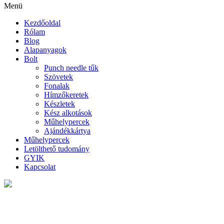
Menü
Kezdőoldal
Rólam
Blog
Alapanyagok
Bolt
Punch needle tűk
Szövetek
Fonalak
Hímzőkeretek
Készletek
Kész alkotások
Műhelypercek
Ajándékkártya
Műhelypercek
Letölthető tudomány
GYIK
Kapcsolat