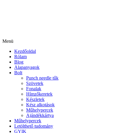
Menü
Kezdőoldal
Rólam
Blog
Alapanyagok
Bolt
Punch needle tűk
Szövetek
Fonalak
Hímzőkeretek
Készletek
Kész alkotások
Műhelypercek
Ajándékkártya
Műhelypercek
Letölthető tudomány
GYIK